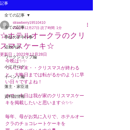
記事
全ての記事
strawberry19510410
全ての記事
2022年12月27日
読了時間: 1分
☆ホテルオークラのクリ
季節の年中行事
スマスケーキ☆
活動内容
更新日：
2022年12月28日
ワークショップ編
今晩は✨✨
小江戸ログ
ついに年末・・クリスマスが終わる
と、大晦日までは転がるかのように早
イベント編
い日々ですよね！
藩主・家臣達
さて、今日は我が家のクリスマスケー
資料館情報
キを掲載したいと思います☆✨✨
毎年、母がお気に入りで、ホテルオー
クラのチョコレートケーキを