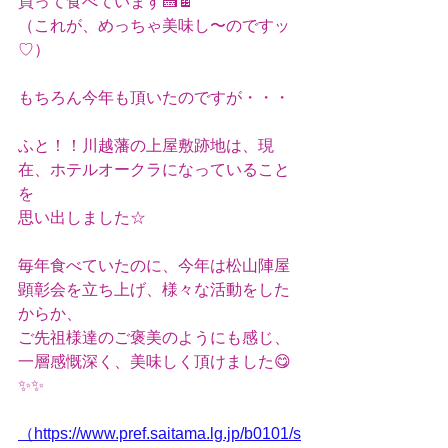
買って食べています🍰🍫
（これが、めっちゃ美味し〜のですッ
♡）
もちろん今年も頂いたのですが・・・
ふと！！川越藩の上屋敷跡地は、現
在、ホテルオークラになっていること
を
思い出しました☆
毎年食べていたのに、今年は松山陣屋
顕彰会を立ち上げ、様々な活動をした
からか、
ご先祖様達のご褒美のようにも感じ、
一層感慨深く、美味しく頂けました😋
✨✨
（https://www.pref.saitama.lg.jp/b0101/s