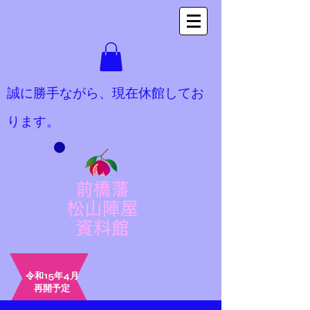
​誠に勝手ながら、現在休館してお
ります。
前橋藩
松山陣屋
​資料館
令和15年4月
​再開予定