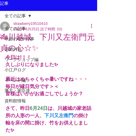
記事
全ての記事
strawberry19510410
全ての記事
2023年6月25日
読了時間: 3分
🎋川越城 下川又左衛門元
季節の年中行事
貞の心☆✨
活動内容
今日は!！！
ワークショップ編
久しぶりになりました✨
小江戸ログ
最近はめちゃくちゃ暑いですね・・・
イベント編
毎日が縁日気分です＞＜
藩主・家臣達
皆様はいかがお過ごしでしょうか？
資料館情報
さて、昨日
6月24日
は、川越城の家老詰
所の人形の一人、
下川又左衛門
の掛け
軸を床の間に掛け、竹をお供えしまし
た✨