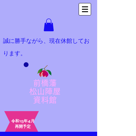
​誠に勝手ながら、現在休館してお
ります。
前橋藩
松山陣屋
​資料館
令和15年4月
​再開予定