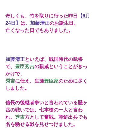
奇しくも、竹を取りに行った昨日
【6月
24日】
は、
加藤清正
のお誕生日。
亡くなった日でもありました。
加藤清正
といえば、戦国時代の武将
で、
豊臣秀吉
の親戚ということがきっ
かけで、
秀吉
に仕え、生涯
豊臣家
のために尽く
しました。
信長の後継者争いと言われている賤ヶ
岳の戦いでは、七本槍の一人と言わ
れ、
秀吉
方として奮戦。朝鮮出兵でも
名を馳せる戦を見せつけました。