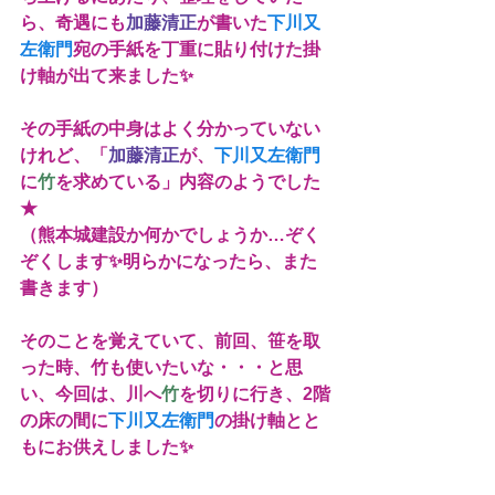
ら、奇遇にも
加藤清正
が書いた
下川又
左衛門
宛の手紙を丁重に貼り付けた掛
け軸が出て来ました✨
その手紙の中身はよく分かっていない
けれど、「
加藤清正
が、
下川又左衛門
に
竹
を求めている」内容のようでした
★
（熊本城建設か何かでしょうか…ぞく
ぞくします✨明らかになったら、また
書きます）
そのことを覚えていて、前回、笹を取
った時、竹も使いたいな・・・と思
い、今回は、川へ
竹
を切りに行き、2階
の床の間に
下川又左衛門
の掛け軸とと
もにお供えしました✨