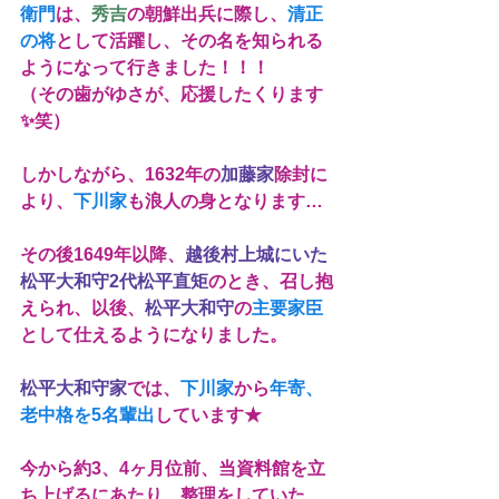
衛門
は、
秀吉
の朝鮮出兵に際し、
清正
の将
として活躍し、その名を知られる
ようになって行きました！！！
（その歯がゆさが、応援したくります
✨笑）
しかしながら、1632年の
加藤家
除封に
より、
下川家
も浪人の身となります…
その後1649年以降、
越後村上城にいた
松平大和守2代松平直矩
のとき、召し抱
えられ、以後、
松平大和守
の
主要家臣
として仕えるようになりました。
松平大和守家
では、
下川家
から
年寄、
老中格を5名輩出
しています★
今から約3、4ヶ月位前、当資料館を立
ち上げるにあたり、整理をしていた