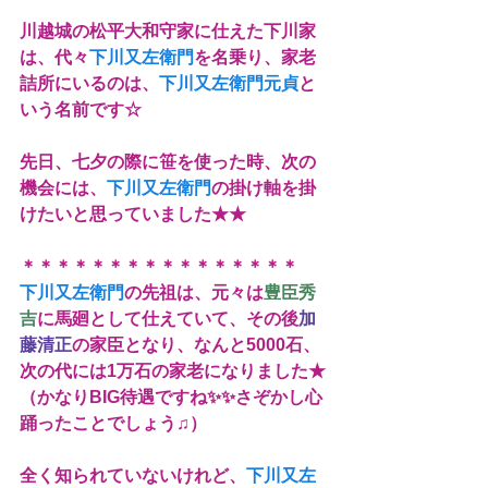
川越城の松平大和守家に仕えた下川家
は、代々
下川又左衛門
を名乗り、家老
詰所にいるのは、
下川又左衛門元貞
と
いう名前です☆
先日、七夕の際に笹を使った時、次の
機会には、
下川又左衛門
の掛け軸を掛
けたいと思っていました★★
＊＊＊＊＊＊＊＊＊＊＊＊＊＊＊＊
下川又左衛門
の先祖は、元々は
豊臣秀
吉
に馬廻として仕えていて、その後
加
藤清正
の家臣となり、なんと5000石、
次の代には1万石の家老になりました★
（かなりBIG待遇ですね✨✨さぞかし心
踊ったことでしょう♫）
全く知られていないけれど、
下川又左