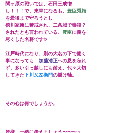
関ヶ原の戦いでは、石田三成憎
し！！！で、東軍になるも、
豊臣秀頼
を最後まで守ろうとし
徳川家康に警戒され、二条城で毒殺？
されたとも言われている、
豊臣
に義を
尽くした名将です✨
江戸時代になり、別の大名の下で働く
事になっても　
加藤清正
への恩を忘れ
ず、多い引っ越しにも耐え、代々大切
してきた
下川又左衛門
の掛け軸。
その心は何でしょうか。
皆様、一緒に考えましょう〜〜〜♫