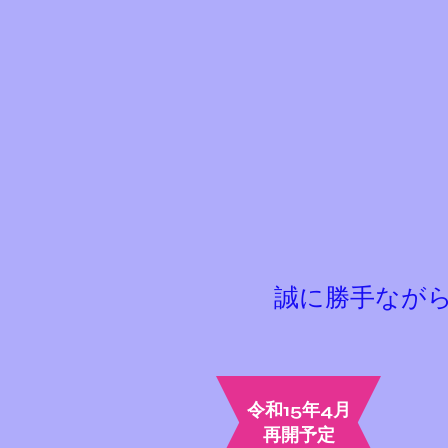
​誠に勝手なが
令和15年4月
​再開予定