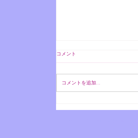
コメント
コメントを追加…
🥝お盆 〜大友家持ver〜🍇
​一般社団法人 松山陣屋顕彰会