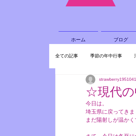
ホーム
ブログ
全ての記事
季節の年中行事
strawberry195104
資料館情報
☆現代の
今日は。
埼玉県に戻ってきま
まだ陽射しが温かく