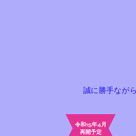
​誠に勝手なが
令和15年4月
​再開予定