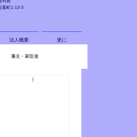
資料館
町1-13-3
法人概要
更に
藩主・家臣達