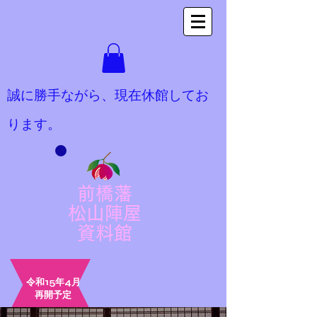
​誠に勝手ながら、現在休館してお
ります。
前橋藩
松山陣屋
​資料館
令和15年4月
​再開予定