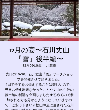
12月の宴〜石川丈山
『雪』後半編〜
12月09日(金)
  |  
川越市
先日の10/30、石川丈山『雪』ワークショッ
プを開催させて頂きました。
1回で全てをお伝えすることは難しいので、
当日お伝え出来なかったことや丈山の生涯の
後半編の補講を企画しました★初めてので参
加される方も分かるようになっていますの
で、ご安心下さい☆松山陣屋に遺された石川