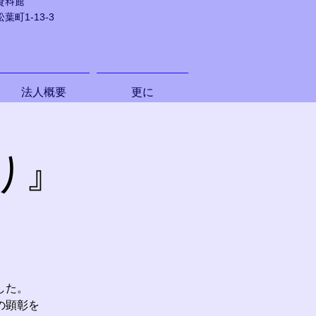
資料館
町1-13-3
法人概要
更に
り』
した。
の顕彰を