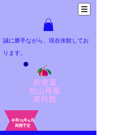
​誠に勝手ながら、現在休館してお
ります。
前橋藩
松山陣屋
​資料館
令和15年4月
​再開予定