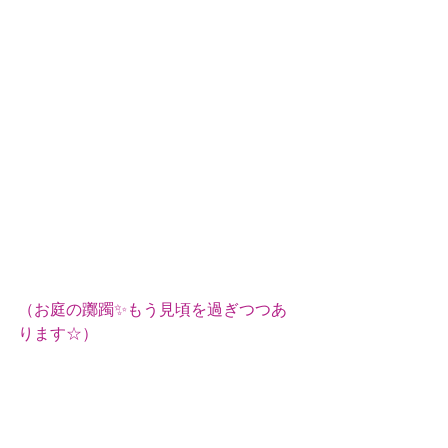
（お庭の躑躅✨もう見頃を過ぎつつあ
ります☆）