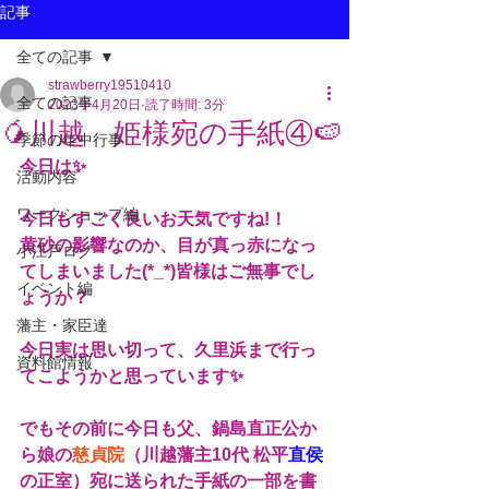
記事
全ての記事
strawberry19510410
全ての記事
2023年4月20日
読了時間: 3分
🥭川越 姫様宛の手紙④🍉
季節の年中行事
今日は✨
活動内容
ワークショップ編
今日もすごく良いお天気ですね!！
黄砂の影響なのか、目が真っ赤になっ
小江戸ログ
てしまいました(*_*)皆様はご無事でし
イベント編
ょうか？
藩主・家臣達
今日実は思い切って、久里浜まで行っ
資料館情報
てこようかと思っています✨
でもその前に今日も父、鍋島直正公か
ら娘の
慈貞院
（川越藩主10代 松平
直侯
の正室）宛に送られた手紙の一部を書