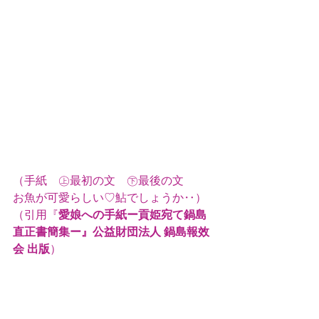
（手紙　㊤最初の文　㊦最後の文　　
お魚が可愛らしい♡鮎でしょうか‥）
（引用『
愛娘への手紙ー貢姫宛て鍋島
直正書簡集ー』公益財団法人 鍋島報效
会 出版
）