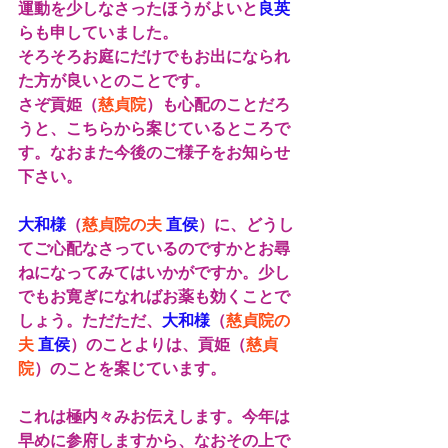
運動を少しなさったほうがよいと
良英
らも申していました。
そろそろお庭にだけでもお出になられ
た方が良いとのことです。
さぞ貢姫（
慈貞院
）も心配のことだろ
うと、こちらから案じているところで
す。なおまた今後のご様子をお知らせ
下さい。
大和様
（
慈貞院の夫 
直侯
）に、どうし
てご心配なさっているのですかとお尋
ねになってみてはいかがですか。少し
でもお寛ぎになればお薬も効くことで
しょう。ただただ、
大和様
（
慈貞院の
夫 
直侯
）のことよりは、貢姫（
慈貞
院
）のことを案じています。
これは極内々みお伝えします。今年は
早めに参府しますから、なおその上で