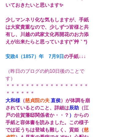
いておきたいと思います✨
少しマンネリ化な気もしますが、手紙
は大変貴重なので、少しずつ皆様と共
有し、川越の武家文化再開花のお力添
えが出来たらと思っています(*´艸｀*)
安政4（1857）年　7月9日
の手紙↓↓↓
（昨日のブログの約10日後のことで
す）
＊＊＊＊＊＊＊＊＊＊＊＊＊＊＊＊＊
＊＊＊＊＊＊
大和様
（
慈貞院の夫 
直侯
）が体調を崩
されているとのこと、詳細は
辰助
（江
戸の佐賀藩邸関係者か
・・？
）
からの
手紙と容体書を読みました。この様子
では近うちは登城も難しく、貢姫（
慈