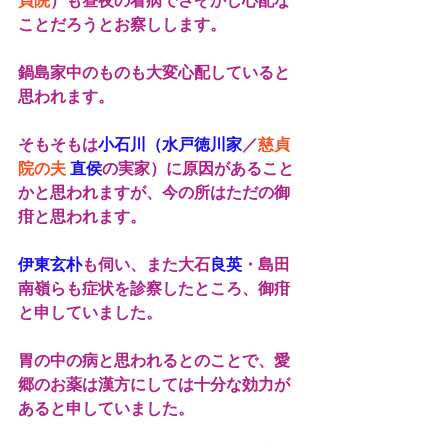
貞院
）も昼夜の看病でさぞかし心配な
ことだろうとお察しします。
鍋島家中のものも大変心配していると
思われます。
そもそもは
小石川（水戸徳川家
／
慈貞
院の夫 
直侯
の実家）に原因があること
かと思われますが、今の所はただの御
疳と思われます。
伊東玄朴
も伺い、また大石
良英
・島田
南嶺らも症状を診察したところ、御疳
と申していました。
胃の中の病と思われるとのことで、愛
郷のお薬は漢方にしては十分な効力が
あると申していました。