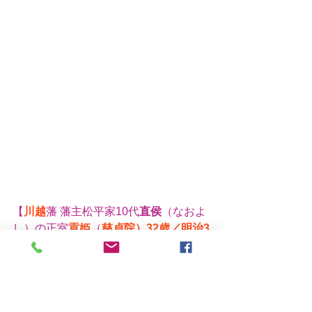
【
川越
藩 藩主松平家10代
直侯
（なおよ
し）の正室
貢姫
（
慈貞院）32歳／明治3
年の写真
鍋島報效会所蔵】